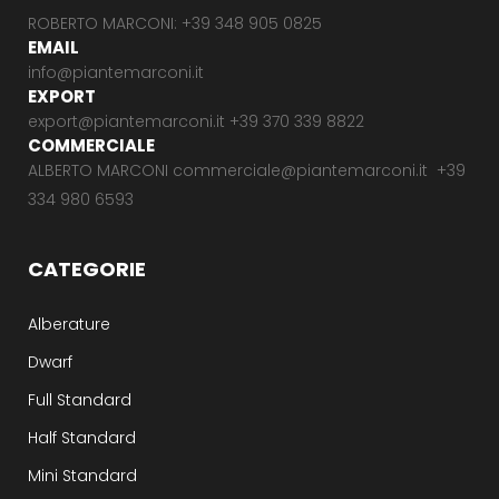
ROBERTO MARCONI: +39 348 905 0825
EMAIL
info@piantemarconi.it
EXPORT
export@piantemarconi.it +39 370 339 8822
COMMERCIALE
ALBERTO MARCONI commerciale@piantemarconi.it +39
334 980 6593
CATEGORIE
Alberature
Dwarf
Full Standard
Half Standard
Mini Standard