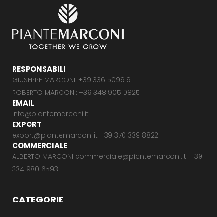
RESPONSABILI
GIUSEPPE MARCONI: +39 336 5099 91
ROBERTO MARCONI: +39 348 905 0825
EMAIL
info@piantemarconi.it
EXPORT
export@piantemarconi.it +39 370 339 8822
COMMERCIALE
ALBERTO MARCONI commerciale@piantemarconi.it +39
334 980 6593
CATEGORIE