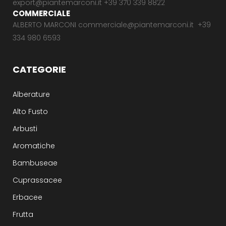
export@piantemarconi.it +39 370 339 8822
COMMERCIALE
ALBERTO MARCONI commerciale@piantemarconi.it +39
334 980 6593
CATEGORIE
Alberature
Alto Fusto
Arbusti
Aromatiche
Bambuseae
Cuprassacee
Erbacee
Frutta