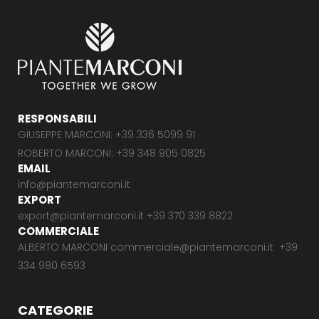
RESPONSABILI
GIUSEPPE MARCONI: +39 336 5099 91
ROBERTO MARCONI: +39 348 905 0825
EMAIL
info@piantemarconi.it
EXPORT
export@piantemarconi.it +39 370 339 8822
COMMERCIALE
ALBERTO MARCONI commerciale@piantemarconi.it +39
334 980 6593
CATEGORIE